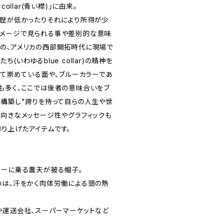
ollar(青い襟)」に由来。
学歴が低かったりそれにより所得が少
イメージで見られる事や差別的な意味
の、アメリカの西部開拓時代に現場で
(いわゆるblue collar)の精神を
して崇めている面や、ブルーカラーであ
も多く、ここでは後者の意味合いをブ
再構築し"誇りを持って自らの人生や世
前向きなメッセージ性やグラフィックも
り上げたアイテムです。
ターに乗る農夫が被る帽子。
のは、汗をかく肉体労働による頭の熱
や運送会社、スーパーマーケットなど