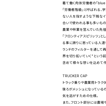
着て働く肉体労働者の「blue c
「労働者階級」と呼ばれる、
ない人を指すような下賎な
合いで使われる事も多いもの
農業や林業を営んでいた先祖たち
「フロンティアスピリッツ」と
る事に誇りに思っている人達
ランドのフィルターを通して
界を切り拓いていく"という
含めて様々な想いを込めて作
TRUCKER CAP
トラック乗りや農業用トラク
後ろがメッシュになっている
気を逃がすための仕様。
また、フロント部分には農場