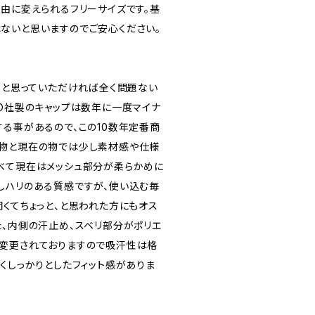
自由に変えられるフリーサイズです。基
ないと思いますのでご安心ください。
プ、と思っていただければ全く問題ない
TO社製のキャップは数年に一度マイナ
する事があるので、この10数年定番商
の物と現在の物では少し素材感や仕様
べて現在はメッシュ部分が柔らかめに
しハリのある質感ですが、使い込む毎
固くてちょっと、と思われた方にもオス
た、内側の汗止め、スベリ部分がポリエ
変更されておりますので吸汗性は格
くしっかりとしたフィット感がありま