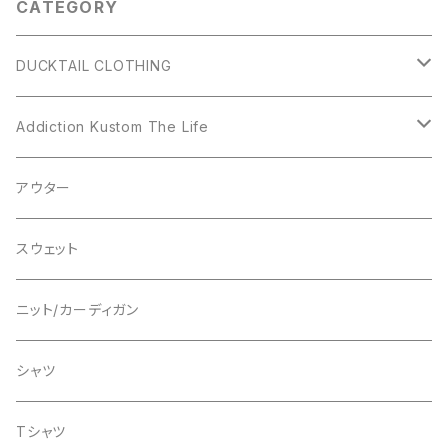
CATEGORY
ZLE" WHITE ダックテイル ク
GUNDY ダックテイル クロージ
ロージング
ング ダックテール
DUCKTAIL CLOTHING
アウター
Addiction Kustom The Life
シャツ
アウター
アウター
スウェット
シャツ
スウェット
ニット
ニット
ニット/カーディガン
カーディガン
Tシャツ
スウェット
シャツ
パンツ
Tシャツ
Tシャツ