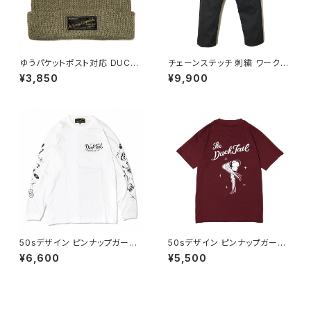
ゆうパケットポスト対応 DUCKT
チェーンステッチ 刺繍 ワークパ
AIL CLOTHING KNIT CAP
ンツ イージーパンツ チノパンツ
¥3,850
¥9,900
"PLAIN" VANILLA SAND BEI
ベイカー仕様 T/Cツイル ブラッ
GE ダックテイル クロージング
ク イエロー DUCKTAIL CLO
ニットキャップ
THING "SLOW DOWN" BLA
CK × YELLOW ダックタイル ク
ロージング
50sデザイン ピンナップガール
50sデザイン ピンナップガール
音符 袖プリント 長袖 Tシャツ
半袖 Tシャツ 丸胴 首元ダブル
¥6,600
¥5,500
ロンT 丸胴 首元ダブルステッチ
ステッチ スタンダードボディ ク
スタンダードボディ クルーネッ
ルーネック コットン100% ロカ
ク コットン100% ホワイト 白 ゆ
ビリー バーガンディ エンジ ボ
うパケットポスト対応 DUCKTAI
ルドー DUCKTAIL CLOTHIN
L CLOTHING "RAZZLE DAZ
G "PIN UP LEGS" TEE BUR