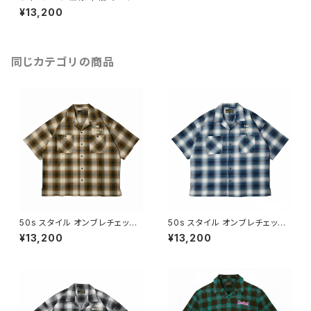
ャツ チェーンステッチ 刺繍 ワッ
¥13,200
ペン ブラック 黒 DUCKTAIL C
LOTHING "Sweet Life" BL
ACK ダックテイル クロージング
ダックテール
同じカテゴリの商品
50s スタイル オンブレチェック
50s スタイル オンブレチェック
オープンカラー シャツ ルーズフ
オープンカラー シャツ ルーズフ
¥13,200
¥13,200
ィット チェーンステッチ 刺繍 ネ
ィット チェーンステッチ 刺繍 ネ
コ目ボタン シャドーチェック 開
コ目ボタン シャドーチェック 開
襟シャツ ビッグシルエット ブラ
襟シャツ ビッグシルエット ブル
ウン 茶色 DUCKTAIL CLOTH
ー 青 DUCKTAIL CLOTHING
ING "LOSER" BROWN
"LOSER" BLUE