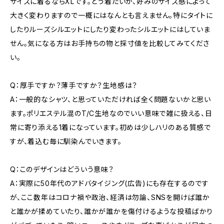
サイズに着るならXLです。どう着たいか、好みのサイズ感によって
大きく変わりますので一概にはなんとも言えません。特にタイトに
したりルーズシルエットにしたり変わったシルエットにはしていま
せん。気になる方はお手持ちの物と採寸値を比較してみてくださ
い。
Q：厚手ですか？薄手ですか？生地感は？
A：一般的なシャツ、と思っていただければ全く問題ないかと思い
ます。ポリエステル混のT/C生地なのでいい意味で雑に扱える、日
常に寄り添える1着になっています。初めは少しハリのある質感で
すが、着込む毎に馴染んでいきます。
Q：このデザインはどういう意味？
A：実際に50年代のアドバタイジング(広告)にも存在するのです
が、ここ数年はコロナ禍や政治、経済は勿論、SNSを開けば誰か
と誰かが揉めていたり、誰かが誰かを傷付けるような投稿ばかり