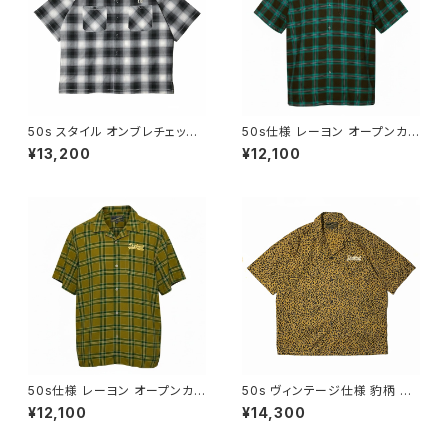
50s スタイル オンブレチェック
50s仕様 レーヨン オープンカラ
オープンカラー シャツ ルーズフ
ー チェックシャツ チェーンステ
¥13,200
¥12,100
ィット チェーンステッチ 刺繍 ネ
ッチ 刺繍 ブラウン ミントグリー
コ目ボタン シャドーチェック 開
ン DUCKTAIL CLOTHING
襟シャツ ビッグシルエット ブラッ
"MODEST" ダックテイル クロ
ク 黒 DUCKTAIL CLOTHING
ージング
"LOSER" BLACK
50s仕様 レーヨン オープンカラ
50s ヴィンテージ仕様 豹柄 オ
ー チェックシャツ チェーンステ
ープンカラー シャツ レオパード
¥12,100
¥14,300
ッチ 刺繍 カーキ オリーブ DUC
ヒョウ柄 アニマル ロカビリース
KTAIL CLOTHING "MODES
タイル 開襟シャツ DUCKTAIL