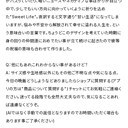
がバズっていたり、暗いニュースやネガティブな事ばかりが目立つ
中で、少しでもいい方向に向かっていくように祈りを込め
た"Sweet Life"。直訳すると文字通り"甘い生活"になってしま
いますが、悩みや不安から解放されて幸せに溢れる人生を、とい
う意味合いの言葉です。ちょうどこのデザインを考えていた時期に
身の回りの仲間達におめでたい事が立て続けに起きたので彼等
の祝福の意味も合わせて作りました。
Q：他にもあれこれわからない事があるけど？
A：サイズ感や生地感以外にもその他ご不明な点や気になる点、
今日の晩飯どうしようなどありましたらショップに質問する(アプ
リの方は"商品について質問する")チャットにてお気軽にご連絡く
ださい。迷ってる段階でも全然大丈夫なので、気になることあれ
ば遠慮なくどうぞ。
(AIではなく手動での返信となりますのでお時間いただく場合も
あります事ご了承ください)