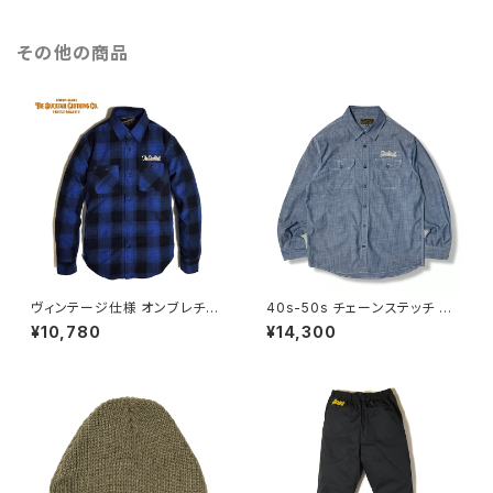
T" ダックテイル クロージング
CLOTHING LEOPARD SHI
RTS "RESTLESS" ダックテイ
ル クロージング
その他の商品
ヴィンテージ仕様 オンブレチェ
40s-50s チェーンステッチ 刺
ック ネルシャツ 長袖 チェーンス
繍 長袖 シャンブレー ワークシ
¥10,780
¥14,300
テッチ 刺繍 ネコ目ボタン シャド
ャツ ネコ目ボタン トリプルステ
ーチェック ブルー ブラック DU
ッチ ノンウォッシュ DUCKTAIL
CKTAIL CLOTHING "NEED
CLOTHING "ALLEN" ダックテ
Y" FLANNEL SHIRT BLUE ダ
イル クロージング
ックテイルクロージングゆうパケ
ットポスト対応