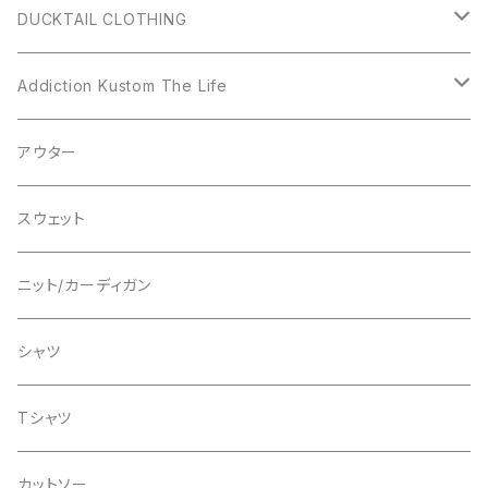
DUCKTAIL CLOTHING
アウター
Addiction Kustom The Life
シャツ
アウター
アウター
スウェット
シャツ
スウェット
ニット
ニット
ニット/カーディガン
カーディガン
Tシャツ
スウェット
シャツ
パンツ
Tシャツ
Tシャツ
グッズ/アクセサリー
グッズ/アクセサリー
カットソー