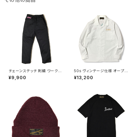
その他の商品
チェーンステッチ 刺繍 ワークパ
50s ヴィンテージ仕様 オープン
ンツ イージーパンツ チノパンツ
カラー シャツ チェーンステッチ
¥9,900
¥13,200
ベイカー仕様 T/Cツイル ブラッ
刺繍 ボーリングシャツ アトミッ
ク ピンク 黒ピン DUCKTAIL C
ク ATOMIC ホワイト 白 DUCK
LOTHING "SLOW DOWN" B
TAIL CLOTHING L/S OPEN
LACK × PINK ダックタイル ク
COLLAR SHIRT "Tailor SHI
ロージング
RTS" ダックテイル クロージン
グ