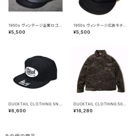
1950s ヴィンテージ企業ロゴモ
1950s ヴィンテージ広告モチー
チーフ 刺繍 ワッペン OTTO社
フ ホースシュー 刺繍 ワッペン
¥5,500
¥5,500
製ボディ メッシュキャップ トラッ
OTTO社製ボディ メッシュキャ
カーキャップ チャコールグレー
ップ トラッカーキャップ ブラック
DUCKTAIL CLOTHING TRU
黒 DUCKTAIL CLOTHING T
CKER CAP "TRUCKIN'" CH
RUCKER CAP "HORSESHO
ACOAL ダックテイル クロージ
E" BLACK ダックテイル クロー
ング
ジング
DUCKTAIL CLOTHING SNA
DUCKTAIL CLOTHING 506
PBACK CAP "CLASSIC" BL
xxタイプ ジャケット "GENE" C
¥6,600
¥16,280
ACK ダックテイル クロージング
ORDUROY TRUCKER JACK
スナップバックキャップ
ET BROWN ダックテイル クロ
ージング コーデュロイ 1st トラ
ッカージャケット シンチバック ド
ーナツボタン ブラウン 茶