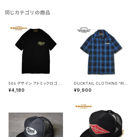
同じカテゴリの商品
50s デザイン アトミックロゴ 半
DUCKTAIL CLOTHING "RIS
袖 Tシャツ ラバープリント 丸胴
E AGAIN" BLUE ダックテイル
¥4,180
¥9,900
首元ダブルステッチ スタンダー
クロージング 半袖 チェックシャ
ドボディ ブラック 黒 SALE PRI
ツ
CE ¥5,500→¥4,180 DUCKT
AIL CLOTHING "ATOMIC" B
LACK ダックテイル クロージン
グ ダックテール