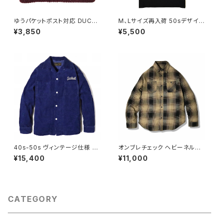
ゆうパケットポスト対応 DUCKT
M、Lサイズ再入荷 50sデザイン
AIL CLOTHING KNIT CAP
ピンナップガール 半袖 Tシャツ
¥3,850
¥5,500
"PLAIN" BURGUNDY ダック
丸胴 首元ダブルステッチ スタン
テイル クロージング ニットキャ
ダードボディ クルーネック コッ
ップ
トン100% ロカビリー ブラック
黒 DUCKTAIL CLOTHING "P
IN UP LEGS" TEE BLACK ダ
ックテイル クロージング ダック
テール
40s-50s ヴィンテージ仕様 コ
オンブレチェック ヘビーネルシ
ーデュロイ オープンカラーシャ
ャツ ネコ目ボタン ロゴ刺繍 シ
¥15,400
¥11,000
ツ チェーンステッチ 刺繍 皿ボタ
ャドーチェック ヘビーウェイト
ン ゆうパケットポスト対応 DUC
フランネルシャツ ワークシャツ
KTAIL CLOTHING "CORDS
ベージュ 黒 ゆうパケットポスト
SHT" INDIGO ダックテイル ク
対応 DUCKTAIL CLOTHING
ロージング
"SUFFER" BEIGE 長袖
CATEGORY