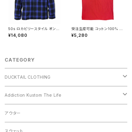
50s ロカビリースタイル オンブ
受注生産可能 コットン100% ク
レチェック ネルシャツ ゆうパケ
ルーネック 半袖 Tシャツ ラバー
¥14,080
¥5,280
ットポスト対応 DUCKTAIL CL
プリント 丸胴 首元ダブルステッ
OTHING シャドーチェック チェ
チ レッド DUCKTAIL CLOTHI
ーンステッチ 刺繍 オープンカラ
NG "PRISONER OF HOMAG
ー 開襟シャツ "DARK SHADO
E '98" RED ダックテイル ダッ
W" ブルー ブラック 青 黒
クテール クロージング
CATEGORY
DUCKTAIL CLOTHING
アウター
Addiction Kustom The Life
シャツ
アウター
アウター
スウェット
シャツ
スウェット