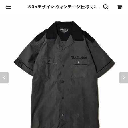
50sデザイン ヴィンテージ仕様 ボー
リングシャツ チェーンステッチ 刺繍
ネコ目ボタン ロカビリースタイル グ
レー ブラック 黒 DUCKTAIL CLOT
HING "PARADISE BOWL" GRA
Y ダックテイル クロージング ダック
テール | THE DUCKTAIL CLOTHI
NG CO. ONLINE STORE