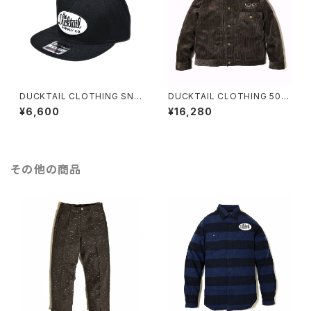
DUCKTAIL CLOTHING SNA
DUCKTAIL CLOTHING 506
PBACK CAP "CLASSIC" BL
xxタイプ ジャケット "GENE" C
¥6,600
¥16,280
ACK ダックテイル クロージング
ORDUROY TRUCKER JACK
スナップバックキャップ
ET BROWN ダックテイル クロ
ージング コーデュロイ 1st トラ
ッカージャケット シンチバック ド
ーナツボタン ブラウン 茶
その他の商品