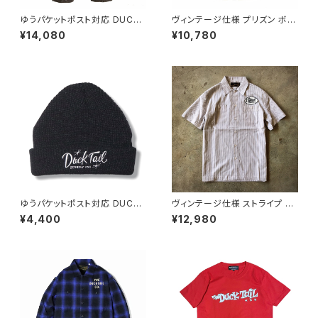
ゆうパケットポスト対応 DUCKT
ヴィンテージ仕様 プリズン ボー
AIL CLOTHING NEP TROUS
ダー ヘビーネルシャツ ネコ目
¥14,080
¥10,780
ERS "HEP CAT" PANTS BR
ボタン ワッペン ネイビー ゆうパ
OWN ダックテイル クロージン
ケットポスト対応 DUCKTAIL C
グ ネップ織り トラウザーズ パン
LOTHING LONG SLEEVE "T
ツ ブラウン 茶
HE LOWER" NAVY ダックテイ
ル クロージング
ゆうパケットポスト対応 DUCKT
ヴィンテージ仕様 ストライプ 半
AIL CLOTHING KNIT CAP
袖 ワークシャツ ネコ目ボタン
¥4,400
¥12,980
"BEAR" BLACK
刺繍 ワッペン ホワイト 白 DUC
KTAIL CLOTHING "TRUCKI
N'" WHITE ダックテイル クロ
ージング