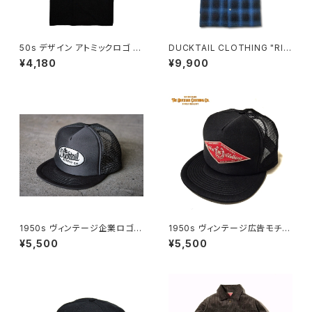
50s デザイン アトミックロゴ 半
DUCKTAIL CLOTHING "RIS
袖 Tシャツ ラバープリント 丸胴
E AGAIN" BLUE ダックテイル
¥4,180
¥9,900
首元ダブルステッチ スタンダー
クロージング 半袖 チェックシャ
ドボディ ブラック 黒 SALE PRI
ツ
CE ¥5,500→¥4,180 DUCKT
AIL CLOTHING "ATOMIC" B
LACK ダックテイル クロージン
グ ダックテール
1950s ヴィンテージ企業ロゴモ
1950s ヴィンテージ広告モチー
チーフ 刺繍 ワッペン OTTO社
フ ホースシュー 刺繍 ワッペン
¥5,500
¥5,500
製ボディ メッシュキャップ トラッ
OTTO社製ボディ メッシュキャ
カーキャップ チャコールグレー
ップ トラッカーキャップ ブラック
DUCKTAIL CLOTHING TRU
黒 DUCKTAIL CLOTHING T
CKER CAP "TRUCKIN'" CH
RUCKER CAP "HORSESHO
ACOAL ダックテイル クロージ
E" BLACK ダックテイル クロー
ング
ジング