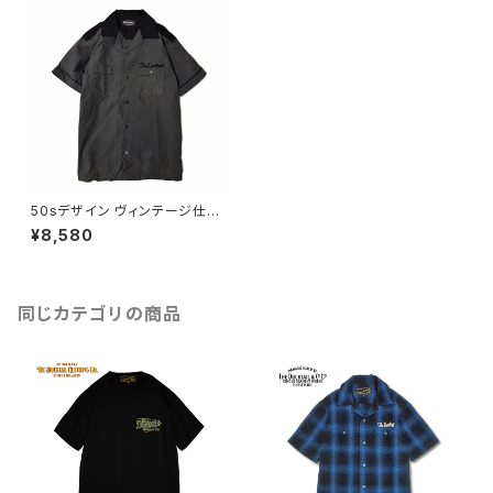
50sデザイン ヴィンテージ仕様
ボーリングシャツ チェーンステ
¥8,580
ッチ 刺繍 ネコ目ボタン ロカビ
リースタイル グレー ブラック 黒
DUCKTAIL CLOTHING "PAR
ADISE BOWL" GRAY ダックテ
イル クロージング ダックテール
同じカテゴリの商品