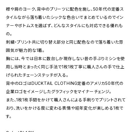
襟や肩のヨーク、背中のプリーツに配色を施し、50年代の定番ス
タイルながら落ち着いたシックな色合いでまとめているのでイン
ナーやボトムスを選ばず、どんなスタイルにも対応できる優れも
の。
刺繍・プリント共に切り替え部分と同じ配色なので落ち着いた雰
囲気が魅力的な1着。
胸には、今では日本に数台しか現存しない昔の手ぶりミシンを使
用し当時とまったく同じ手法で1枚1枚丁寧に職人さんの手で仕上
げられたチェーンステッチが入る。
背中のロゴはDUCKTAIL CLOTHING定番のアメリカ50年代の
企業ロゴをイメージしたグラフィックをマイナーチェンジ。
また、1枚1枚手間をかけて職人さんによる手刷りでプリントされて
おり、洗いをかける度に変わる表情や経年変化が楽しめる1枚で
す。