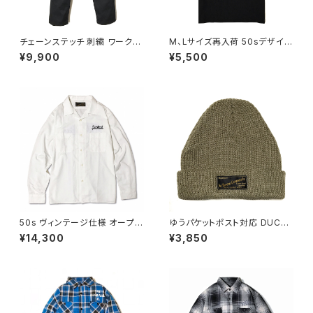
チェーンステッチ 刺繍 ワークパ
M、Lサイズ再入荷 50sデザイン
ンツ イージーパンツ チノパンツ
ピンナップガール 半袖 Tシャツ
¥9,900
¥5,500
ベイカー仕様 T/Cツイル ブラッ
丸胴 首元ダブルステッチ スタン
ク イエロー DUCKTAIL CLO
ダードボディ クルーネック コッ
THING "SLOW DOWN" BLA
トン100% ロカビリー ブラック
CK × YELLOW ダックタイル ク
黒 DUCKTAIL CLOTHING "P
ロージング
IN UP LEGS" TEE BLACK ダ
ックテイル クロージング ダック
テール
50s ヴィンテージ仕様 オープン
ゆうパケットポスト対応 DUCKT
カラー シャツ チェーンステッチ
AIL CLOTHING KNIT CAP
¥14,300
¥3,850
刺繍 皿ボタン ロカビリースタイ
"PLAIN" VANILLA SAND BEI
ル ボーリングシャツ ホワイト 白
GE ダックテイル クロージング
ゆうパケットポスト対応 DUCKT
ニットキャップ
AIL CLOTHING LONG SLEE
VE SHIRTS "JEANNIE,JEAN
NIE,JEANNIE" WHITE