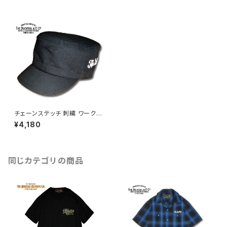
チェーンステッチ 刺繍 ワークキ
ャップ コットン100% フリーサイ
¥4,180
ズ ブラック オフホワイト DUCK
TAIL CLOTHING "CRUISI
N'" BLACK×OFF WHITE ダッ
クテイルクロージング ダックテ
ール
同じカテゴリの商品