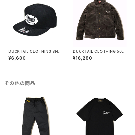
ACOAL ダックテイル クロージ
E" BLACK ダックテイル クロー
ング
ジング
DUCKTAIL CLOTHING SNA
DUCKTAIL CLOTHING 506
PBACK CAP "CLASSIC" BL
xxタイプ ジャケット "GENE" C
¥6,600
¥16,280
ACK ダックテイル クロージング
ORDUROY TRUCKER JACK
スナップバックキャップ
ET BROWN ダックテイル クロ
ージング コーデュロイ 1st トラ
ッカージャケット シンチバック ド
ーナツボタン ブラウン 茶
その他の商品