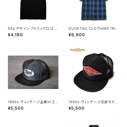
50s デザイン アトミックロゴ 半
DUCKTAIL CLOTHING "RIS
袖 Tシャツ ラバープリント 丸胴
E AGAIN" BLUE ダックテイル
¥4,180
¥9,900
首元ダブルステッチ スタンダー
クロージング 半袖 チェックシャ
ドボディ ブラック 黒 SALE PRI
ツ
CE ¥5,500→¥4,180 DUCKT
AIL CLOTHING "ATOMIC" B
LACK ダックテイル クロージン
グ ダックテール
1950s ヴィンテージ企業ロゴモ
1950s ヴィンテージ広告モチー
チーフ 刺繍 ワッペン OTTO社
フ ホースシュー 刺繍 ワッペン
¥5,500
¥5,500
製ボディ メッシュキャップ トラッ
OTTO社製ボディ メッシュキャ
カーキャップ チャコールグレー
ップ トラッカーキャップ ブラック
DUCKTAIL CLOTHING TRU
黒 DUCKTAIL CLOTHING T
CKER CAP "TRUCKIN'" CH
RUCKER CAP "HORSESHO