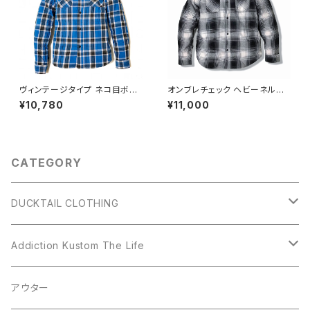
ヴィンテージタイプ ネコ目ボタ
オンブレチェック ヘビーネルシ
ン チェック ネルシャツ ゆうパケ
ャツ ネコ目ボタン ロゴ刺繍 シ
¥10,780
¥11,000
ットポスト対応 DUCKTAIL CL
ャドーチェック ヘビーウェイト
OTHING チェーンステッチ 刺
フランネルシャツ ワークシャツ
繍 ワークシャツ チェックシャツ
ホワイト 黒 DUCKTAIL CLOT
"CRAP" ブルー 青
HING "SUFFER" WHITE 長袖
CATEGORY
DUCKTAIL CLOTHING
アウター
Addiction Kustom The Life
シャツ
アウター
アウター