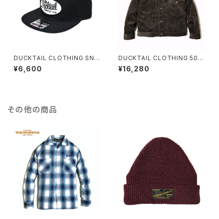
DUCKTAIL CLOTHING SNA
DUCKTAIL CLOTHING 506
PBACK CAP "CLASSIC" BL
xxタイプ ジャケット "GENE" C
¥6,600
¥16,280
ACK ダックテイル クロージング
ORDUROY TRUCKER JACK
スナップバックキャップ
ET BROWN ダックテイル クロ
ージング コーデュロイ 1st トラ
ッカージャケット シンチバック ド
ーナツボタン ブラウン 茶
その他の商品