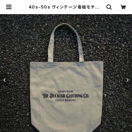
40s-50s ヴィンテージ看板モチーフ
キャンバス トートバッグ コットン10
0% カーキ DUCKTAIL CLOTHIN
G "SIGN TOTE" KHAKI ダックテ
イルクロージング | THE DUCKTAI
L CLOTHING CO. ONLINE STOR
E