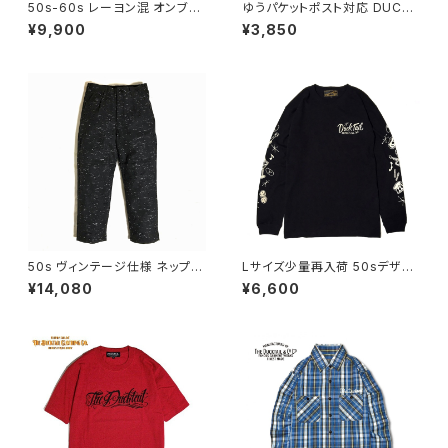
50s-60s レーヨン混 オンブレ
ゆうパケットポスト対応 DUCKT
チェック オープンカラーシャツ
AIL CLOTHING KNIT CAP
¥9,900
¥3,850
ロカビリースタイル シャドーチ
"PLAIN" BURGUNDY ダック
ェック ブルー ゆうパケットポスト
テイル クロージング ニットキャ
対応 DUCKTAIL CLOTHING
ップ
"TURN AROUND" BLUE ダッ
クテイル クロージング 長袖
50s ヴィンテージ仕様 ネップ織
Lサイズ少量再入荷 50sデザイ
り トラウザーズ パンツ ワークパ
ン ピンナップガール 音符 袖プリ
¥14,080
¥6,600
ンツ スラックス 2タック セットア
ント 長袖 Tシャツ ロンT 丸胴
ップ可能 ネコ目ボタン チェーン
首元ダブルステッチ スタンダー
ステッチ 刺繍 ブラック 黒 ゆう
ドボディ クルーネック コットン1
パケットポスト対応 DUCKTAIL
00% ブラック 黒 ゆうパケットポ
CLOTHING NEP TROUSER
スト対応 DUCKTAIL CLOTHI
S "HEP CAT" PANTS BLAC
NG "RAZZLE DAZZLE" BLA
K ダックテイル クロージング
CK ダックテイル クロージング