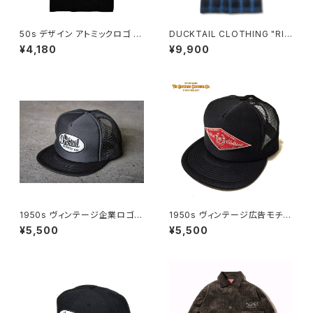
50s デザイン アトミックロゴ 半
DUCKTAIL CLOTHING "RIS
袖 Tシャツ ラバープリント 丸胴
E AGAIN" BLUE ダックテイル
¥4,180
¥9,900
首元ダブルステッチ スタンダー
クロージング 半袖 チェックシャ
ドボディ ブラック 黒 SALE PRI
ツ
CE ¥5,500→¥4,180 DUCKT
AIL CLOTHING "ATOMIC" B
LACK ダックテイル クロージン
グ ダックテール
1950s ヴィンテージ企業ロゴモ
1950s ヴィンテージ広告モチー
チーフ 刺繍 ワッペン OTTO社
フ ホースシュー 刺繍 ワッペン
¥5,500
¥5,500
製ボディ メッシュキャップ トラッ
OTTO社製ボディ メッシュキャ
カーキャップ チャコールグレー
ップ トラッカーキャップ ブラック
DUCKTAIL CLOTHING TRU
黒 DUCKTAIL CLOTHING T
CKER CAP "TRUCKIN'" CH
RUCKER CAP "HORSESHO
ACOAL ダックテイル クロージ
E" BLACK ダックテイル クロー
ング
ジング