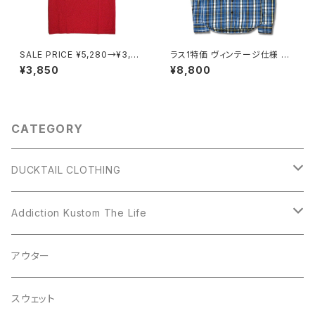
SALE PRICE ¥5,280→¥3,85
ラス1特価 ヴィンテージ仕様 長
0 DUCKTAIL CLOTHING "Ri
袖 チェック ネルシャツ 空環仕
¥3,850
¥8,800
e la fortuna viene" RED ダッ
上げ マチ付き ネコ目ボタン ゆ
クテイル クロージング 半袖 T
うパケットポスト対応 DUCKTAI
シャツ
L CLOTHING LONG SLEEVE
CHECK SHIRTS "BREAD" B
LUE ダックテイルクロージング
CATEGORY
DUCKTAIL CLOTHING
アウター
Addiction Kustom The Life
シャツ
アウター
アウター
スウェット
シャツ
スウェット