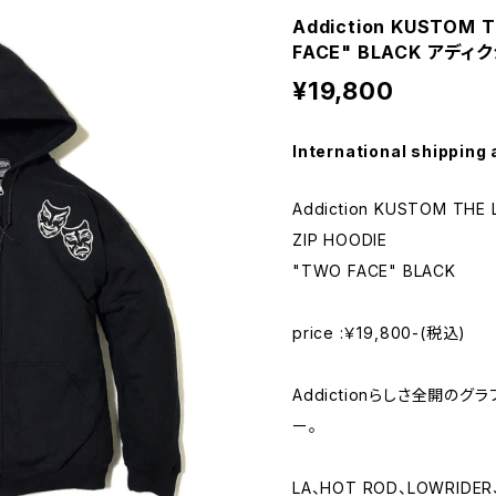
Addiction KUSTOM T
FACE" BLACK アデ
¥19,800
International shipping 
Addiction KUSTOM THE L
ZIP HOODIE
"TWO FACE" BLACK
price :￥19,800-(税込)
Addictionらしさ全開の
ー。
LA、HOT ROD、LOWRIDER