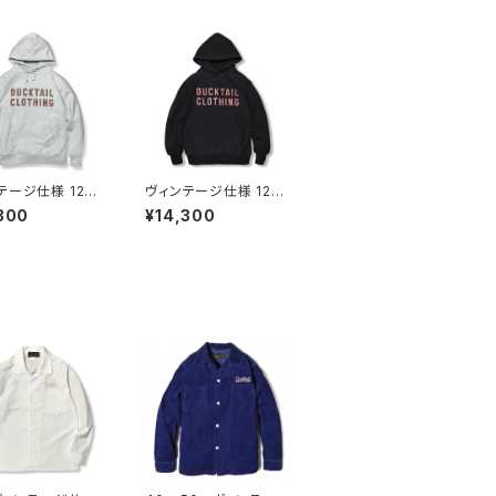
テージ仕様 12oz
ヴィンテージ仕様 12oz
リバースウィーブ
肉厚 リバースウィーブ
300
¥14,300
 スウェットパーカ
タイプ スウェットパーカ
CKTAIL CLOT
ー DUCKTAIL CLOT
G ヘビーウェイト
HING ヘビーウェイト
ー "TIMES" ア
フーディー "TIMES" ブ
グレー
ラック 黒