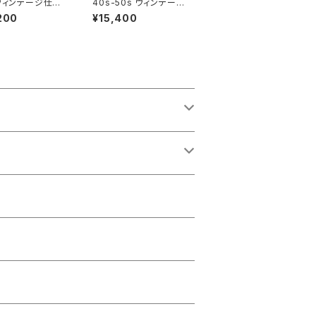
 ヴィンテージ仕様
40s-50s ヴィンテージ
ンカラー シャツ
仕様 コーデュロイ オー
200
¥15,400
ンステッチ 刺繍
プンカラーシャツ チェー
ングシャツ アトミ
ンステッチ 刺繍 皿ボタ
TOMIC ホワイト
ン ゆうパケットポスト対
CKTAIL CLOT
応 DUCKTAIL CLOT
 L/S OPEN COL
HING "CORDS SHT"
HIRT "Tailor S
INDIGO ダックテイル
S" ダックテイル
クロージング
ジング