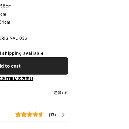
/58cm
0cm
/64cm
ORIGINAL 036
l shipping available
d to cart
にお住まいの方向け
通報する
(13)