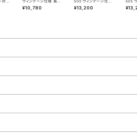
ト対応
ヴィンテージ仕様 長袖
50s ヴィンテージ仕様
50s
OTHI
シャンブレーシャツ チン
オープンカラー シャツ
オープ
¥10,780
¥13,200
¥13,
"PLAI
ストラップ マチ付き ネ
チェーンステッチ 刺繍
チェー
AND B
コ目ボタン バックプリン
ボーリングシャツ アトミ
ボーリ
ル クロ
ト ブラック 黒 ゆうパケ
ック ATOMICブラック
ック A
キャップ
ットポスト対応 DUCKT
黒 DUCKTAIL CLOT
白 DU
AIL CLOTHING "STA
HING L/S OPEN COL
HING
ND FIRM" BLACK ダ
LAR SHIRT "Tailor S
LAR S
ックテイル クロージン
HIRTS" ダックテイル
HIRT
グ
クロージング
クロー