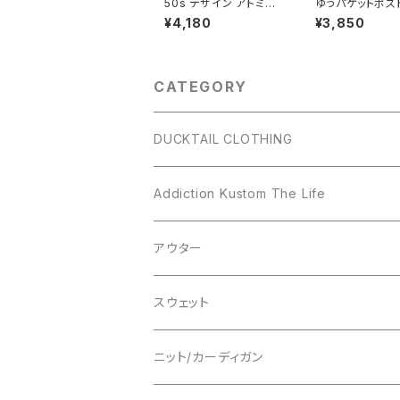
50s デザイン アトミッ
ゆうパケットポス
クロゴ 半袖 Tシャツ ラ
DUCKTAIL CL
¥4,180
¥3,850
バープリント 丸胴 首元
NG KNIT CAP 
ダブルステッチ スタンダ
N" VANILLA S
ードボディ ホワイト 白
EIGE ダックテイ
SALE PRICE ¥5,500
ージング ニット
→¥4,180 DUCKTAIL
CATEGORY
CLOTHING "ATOMI
C" WHITE ダックテイ
ル クロージング ダック
テール
DUCKTAIL CLOTHING
アウター
Addiction Kustom The Life
シャツ
アウター
アウター
スウェット
シャツ
スウェット
ニット
ニット
ニット/カーディガン