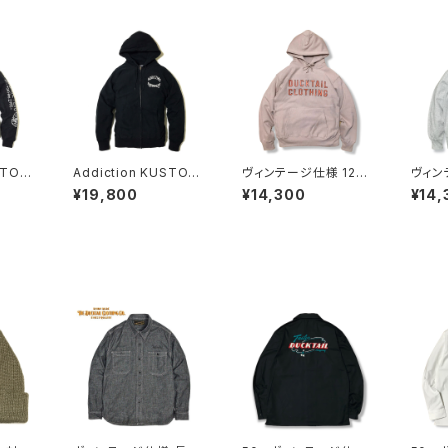
STOM
Addiction KUSTOM
ヴィンテージ仕様 12oz
ヴィン
 DICE"
THE LIFE ZIP HOODI
肉厚 リバースウィーブ
肉厚 
¥19,800
¥14,300
¥14,
K アデ
E "RT KUSTOM MER
タイプ スウェットパーカ
タイプ
オーバー
CURY" BLACK アディ
ーヘビーウェイト フー
ー DU
クション ジップアップ パ
ディー DUCKTAIL CL
HIN
ーカー
OTHING ヘビーウェイ
フーディ
ト フーディー "TIMES"
ッシュ
スモークピンク