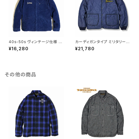
40s-50s ヴィンテージ仕様 コ
カーディガンタイプ ミリタリーキ
ーデュロイ スポーツジャケット
ルト デニム ノーカラー ジャケッ
¥16,280
¥21,780
チェーンステッチ 刺繍 UNIVER
ト キルティング ミリタリー ライ
SALジップ DUCKTAIL CLOT
ナー DUCKTAIL CLOTHING
HING CORDUROY SPORTS
"INDIGO'S BEACH" INDIGO
JACKET "Products Compa
ブラウンズビーチタイプ オニオ
ny" INDIGO ダックテイル クロ
ンキルト ワンウォッシュ インディ
その他の商品
ージング インディゴ ネイビー
ゴ