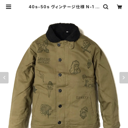
40s-50s ヴィンテージ仕様 N-1 デ
ッキジャケット メモリアル ミリタリー
ピンナップ タトゥー 落書き 寄せ書き
カーキ オリーブ DUCKTAIL CLOT
HING N-1 DECK JACKET "LAU
GH AND "GLOW" FAT" KHAKI
ダックテイル クロージング | THE D
UCKTAIL CLOTHING CO. ONLI
NE STORE