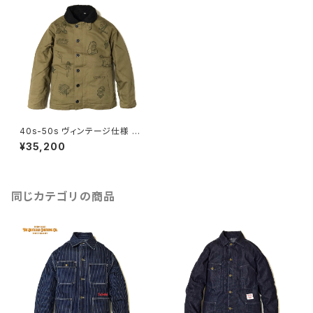
40s-50s ヴィンテージ仕様 N-
1 デッキジャケット メモリアル ミ
¥35,200
リタリー ピンナップ タトゥー 落
書き 寄せ書き カーキ オリーブ
DUCKTAIL CLOTHING N-1
DECK JACKET "LAUGH AN
D "GLOW" FAT" KHAKI ダッ
同じカテゴリの商品
クテイル クロージング