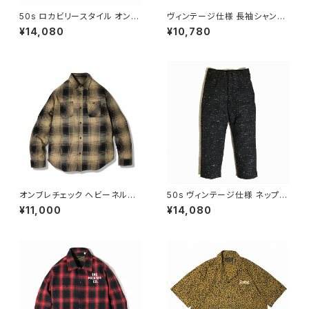
50s ロカビリースタイル オンブ
ヴィンテージ仕様 長袖シャンブ
レチェック ネルシャツ ゆうパケ
レーシャツ チンストラップ マチ
¥14,080
¥10,780
ットポスト対応 DUCKTAIL CL
付き ネコ目ボタン バックプリン
OTHING シャドーチェック チェ
ト ブラック 黒 ゆうパケットポス
ーンステッチ 刺繍 オープンカラ
ト対応 DUCKTAIL CLOTHIN
ー 開襟シャツ "DARK SHADO
G "STAND FIRM" BLACK ダ
W" ブルー ブラック 青 黒
ックテイル クロージング
オンブレチェック ヘビーネルシ
50s ヴィンテージ仕様 ネップ織
ャツ ネコ目ボタン ロゴ刺繍 シ
り トラウザーズ パンツ ワークパ
¥11,000
¥14,080
ャドーチェック ヘビーウェイト
ンツ スラックス 2タック セットア
フランネルシャツ ワークシャツ
ップ可能 ネコ目ボタン チェーン
ベージュ 黒 ゆうパケットポスト
ステッチ 刺繍 ブラック 黒 ゆう
対応 DUCKTAIL CLOTHING
パケットポスト対応 DUCKTAIL
"SUFFER" BEIGE 長袖
CLOTHING NEP TROUSER
S "HEP CAT" PANTS BLAC
K ダックテイル クロージング