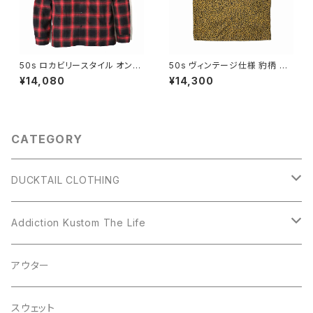
50s ロカビリースタイル オンブ
50s ヴィンテージ仕様 豹柄 オ
レチェック ネルシャツ ゆうパケ
ープンカラー シャツ レオパード
¥14,080
¥14,300
ットポスト対応 DUCKTAIL CL
ヒョウ柄 アニマル ロカビリース
OTHING シャドーチェック チェ
タイル 開襟シャツ DUCKTAIL
ーンステッチ 刺繍 オープンカラ
CLOTHING LEOPARD SHI
ー 開襟シャツ "DARK SHADO
RTS "RESTLESS" ダックテイ
W" レッド ブラック 赤 黒
ル クロージング
CATEGORY
DUCKTAIL CLOTHING
アウター
Addiction Kustom The Life
シャツ
アウター
アウター
スウェット
シャツ
スウェット