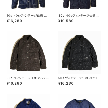
10s-40sヴィンテージ仕様 ウォ
30s-40sヴィンテージ仕様 チ
バッシュストライプ カバーオール
ンストラップ デニム カバーオー
¥16,280
¥19,580
チョアコート 月桂樹ボタン スト
ル ハートタグ仕様 チェーンステ
レッチデニム レイルロードジャ
ッチ 刺繍 トリプルステッチ DUC
ケット DUCKTAIL CLOTHING
KTAIL CLOTHING "SWEET
"RAILROAD JACKET" ダック
LIFE"ワンウォッシュ インディゴ
テイル クロージング ダックテー
ル
50s ヴィンテージ仕様 ネップ織
50s ヴィンテージ仕様 ネップ織
り カバーオール ジャケット ネコ
り カバーオール ジャケット ネコ
¥16,280
¥16,280
目ボタン チェーンステッチ 刺繍
目ボタン チェーンステッチ 刺繍
ブラウン 茶 DUCKTAIL CLOT
ブラック 黒 DUCKTAIL CLOT
HING NEP COVERALL "HEP
HING NEP COVERALL "HEP
CAT" JACKET BROWN ダッ
CAT" JACKET BLACK ダック
クテイル クロージング
テイル クロージング