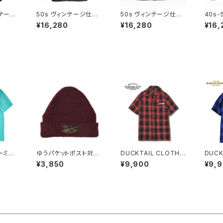
ンテージ
50s ヴィンテージ仕様
50s ヴィンテージ仕様
40s
プ デ
ネップ織り カバーオー
ネップ織り カバーオー
仕様 
¥16,280
¥16,280
¥16,
ル ハー
ル ジャケット ネコ目ボ
ル ジャケット ネコ目ボ
ーツジ
ーンステ
タン チェーンステッチ
タン チェーンステッチ
ステッチ
ルステッ
刺繍 ブラウン 茶 DUC
刺繍 ブラック 黒 DUCK
SALジ
CLOT
KTAIL CLOTHING N
TAIL CLOTHING NE
CLOT
LIF
EP COVERALL "HEP
P COVERALL "HEP C
ROY 
 インデ
CAT" JACKET BRO
AT" JACKET BLACK
ET "
WN ダックテイル クロ
ダックテイル クロージ
any"
ージング
ング
イル 
ディゴ
トミッ
ゆうパケットポスト対応
DUCKTAIL CLOTHI
DUCK
ャツ ラ
DUCKTAIL CLOTHI
NG "RISE AGAIN" RE
NG S
¥3,850
¥9,900
¥9,
胴 首元
NG KNIT CAP "PLAI
D ダックテイル クロー
OPEN
スタンダ
N" BURGUNDY ダック
ジング 半袖 チェックシ
CK S
ーミント
テイル クロージング ニ
ャツ
E" B
RICE
ットキャップ
クロー
0 DU
ックシ
HING
PPERM
ダックテイ