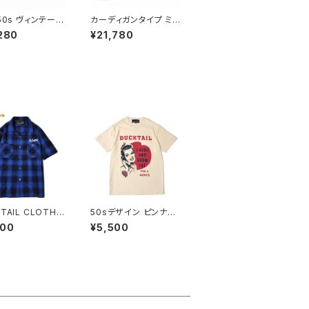
-50s ヴィンテージ
カーディガンタイプ ミリ
コーデュロイ スポ
タリーキルト デニム ノ
280
¥21,780
ャケット チェーン
ーカラー ジャケット キ
 刺繍 UNIVER
ルティング ミリタリー ラ
ップ DUCKTAIL
イナー DUCKTAIL CL
HING CORDU
OTHING "INDIGO'S
SPORTS JACK
BEACH" INDIGO ブラ
Products Comp
ウンズビーチタイプ オ
 INDIGO ダックテ
ニオンキルト ワンウォッ
クロージング イン
シュ インディゴ
 ネイビー
TAIL CLOTHI
50sデザイン ピンナッ
HORT SLEEVE
プガール アドバタイジ
900
¥5,500
 COLLAR CHE
ング 半袖 Tシャツ 丸胴
HIRTS "UNRIP
首元ダブルステッチ スタ
LUE ダックテイル
ンダードボディクルーネ
ジング 半袖 チェ
ック コットン100% ナチ
ャツ
ュラル DUCKTAIL CL
OTHING "GENTS" N
ATURAL ダックテイル
クロージング