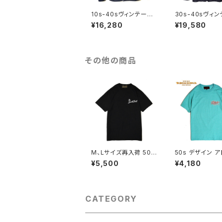
10s-40sヴィンテージ
30s-40sヴィ
仕様 ウォバッシュストラ
仕様 チンストラッ
¥16,280
¥19,580
イプ カバーオール チョ
ニム カバーオー
アコート 月桂樹ボタン
トタグ仕様 チェ
ストレッチデニム レイル
ッチ 刺繍 トリプ
ロードジャケット DUC
チ DUCKTAIL 
KTAIL CLOTHING "R
HING "SWEET 
その他の商品
AILROAD JACKET"
E"ワンウォッシュ
ダックテイル クロージ
ィゴ
ング ダックテール
M、Lサイズ再入荷 50s
50s デザイン ア
デザイン ピンナップガ
クロゴ 半袖 Tシ
¥5,500
¥4,180
ール 半袖 Tシャツ 丸胴
バープリント 丸
首元ダブルステッチ スタ
ダブルステッチ 
ンダードボディ クルー
ードボディ ペパ
ネック コットン100%
グリーン SALE P
ロカビリー ブラック 黒
¥5,500→¥4,18
CATEGORY
DUCKTAIL CLOTHI
CKTAIL CLOT
NG "PIN UP LEGS" T
"ATOMIC" PE
EE BLACK ダックテイ
INT GREEN 