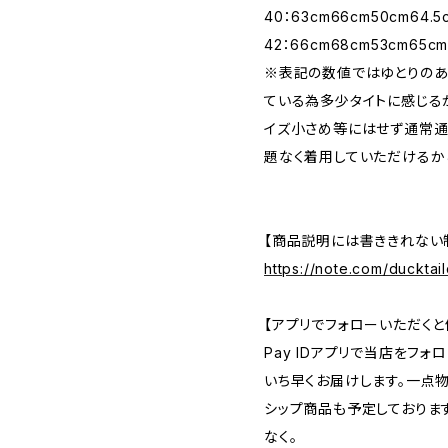
40：63cm66cm50cm64.5
42：66cm68cm53cm65c
※表記の数値ではゆとりのあ
ている為多少タイトに感じる
イズ小さめ等にはせず通常通
題なく着用していただけるか
【商品説明には書ききれない制
https://note.com/ducktail
【アプリでフォローいただくと
Pay IDアプリで当店をフ
いち早くお届けします。一点
シップ商品も予定しておりま
なく。