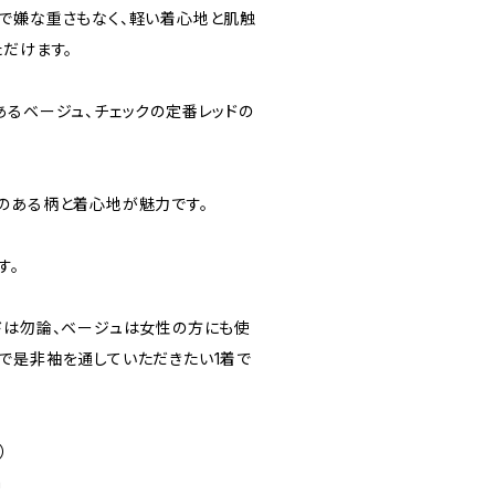
で嫌な重さもなく、軽い着心地と肌触
ただけます。
あるベージュ、チェックの定番レッドの
のある柄と着心地が魅力です。
す。
ドは勿論、ベージュは女性の方にも使
で是非袖を通していただきたい1着で
）
m