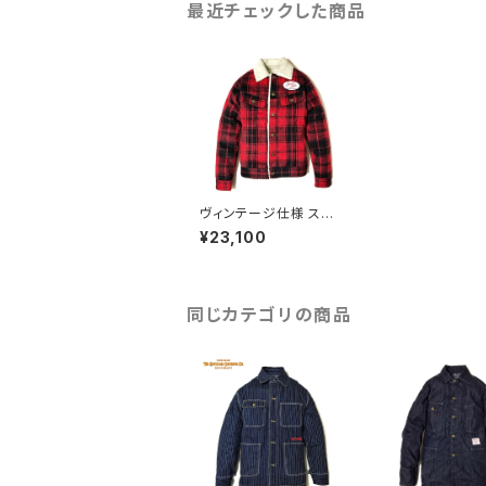
最近チェックした商品
ヴィンテージ仕様 スト
ームライダータイプ ウ
¥23,100
ールメルトン ボア チェ
ック ジャケット 月桂樹
ボタン ネコ目ボタン G
ジャン レッド 赤 DUCK
TAIL CLOTHING "S
同じカテゴリの商品
WEET RIDER" RED ダ
ックテイル クロージン
グ