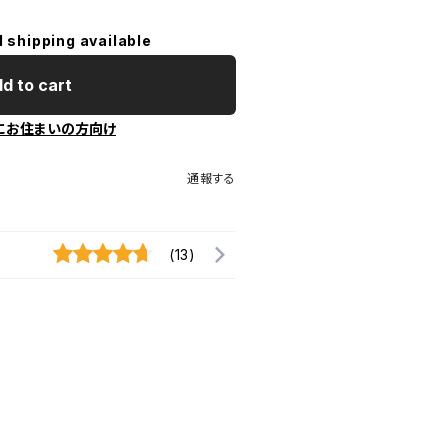
l shipping available
d to cart
にお住まいの方向け
通報する
(13)