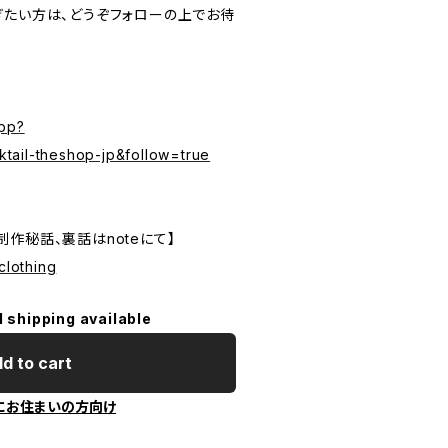
ぎたい方は、どうぞフォローの上でお待
app?
tail-theshop-jp&follow=true
作秘話、裏話はnoteにて】
clothing
l shipping available
d to cart
にお住まいの方向け