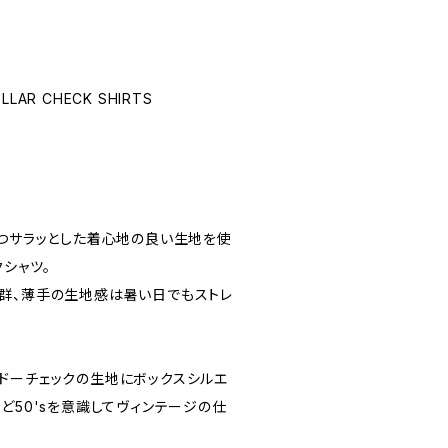
LLAR CHECK SHIRTS
かつサラッとした着心地の良い生地を使
クシャツ。
群、薄手の生地感は暑い日でもストレ
。
ドーチェックの生地にボックスシルエ
ど50'sを意識してヴィンテージの仕