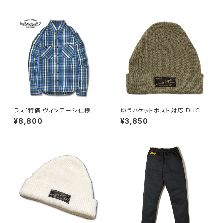
ラス1特価 ヴィンテージ仕様 長
ゆうパケットポスト対応 DUCKT
袖 チェック ネルシャツ 空環仕
AIL CLOTHING KNIT CAP
¥8,800
¥3,850
上げ マチ付き ネコ目ボタン ゆ
"PLAIN" VANILLA SAND BEI
うパケットポスト対応 DUCKTAI
GE ダックテイル クロージング
L CLOTHING LONG SLEEVE
ニットキャップ
CHECK SHIRTS "BREAD" B
LUE ダックテイルクロージング