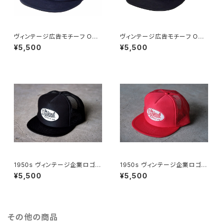
ヴィンテージ広告モチーフ OTT
ヴィンテージ広告モチーフ OTT
O社製ボディ 刺繍 ワッペン スナ
O社製ボディ 刺繍 ワッペン スナ
¥5,500
¥5,500
ップバック メッシュキャップ トラ
ップバック メッシュキャップ トラ
ッカーキャップ ベースボールキ
ッカーキャップ ベースボールキ
ャップ ネイビー DUCKTAIL CL
ャップ ブラック 黒 DUCKTAIL
OTHING SNAPBACK CAP
CLOTHING SNAPBACK CA
"SWEET LIFE" NAVY ダックテ
P "SWEET LIFE" BLACK ダッ
イル クロージング
クテイル クロージング
1950s ヴィンテージ企業ロゴモ
1950s ヴィンテージ企業ロゴモ
チーフ 刺繍 ワッペン OTTO社
チーフ 刺繍 ワッペン OTTO社
¥5,500
¥5,500
製ボディ メッシュキャップ トラッ
製ボディ メッシュキャップ トラッ
カーキャップ ブラック 黒 DUCK
カーキャップ レッド 赤 DUCKT
TAIL CLOTHING TRUCKER
AIL CLOTHING TRUCKER C
CAP "TRUCKIN'" BLACK ダ
AP "TRUCKIN'" RED ダックテ
ックテイル クロージング
イル クロージング
その他の商品