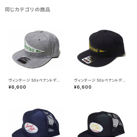
同じカテゴリの商品
ヴィンテージ 50sペナントデザ
ヴィンテージ 50sペナントデザ
イン OTTO社製ボディ 刺繍 ワ
イン OTTO社製ボディ 刺繍 ワ
¥6,600
¥6,600
ッペン スナップバック キャップ
ッペン スナップバック キャップ
ベースボールキャップ ヘザーグ
ベースボールキャップ ブラック
レー DUCKTAIL CLOTHING
黒 DUCKTAIL CLOTHING S
SNAPBACK CAP "THROWB
NAPBACK CAP "THROWBA
ACK" HEATHER GRAY ダック
CK" BLACK ダックテイル クロ
テイル クロージング
ージング