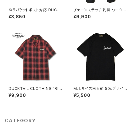
ゆうパケットポスト対応 DUCKT
チェーンステッチ 刺繍 ワークパ
AIL CLOTHING KNIT CAP
ンツ イージーパンツ チノパンツ
¥3,850
¥9,900
"PLAIN" VANILLA WHITE ダ
ベイカー仕様 T/Cツイル ブラッ
ックテイル クロージング ニット
ク イエロー DUCKTAIL CLO
キャップ
THING "SLOW DOWN" BLA
CK × YELLOW ダックタイル ク
ロージング
DUCKTAIL CLOTHING "RIS
M、Lサイズ再入荷 50sデザイン
E AGAIN" RED ダックテイル ク
ピンナップガール 半袖 Tシャツ
¥9,900
¥5,500
ロージング 半袖 チェックシャツ
丸胴 首元ダブルステッチ スタン
ダードボディ クルーネック コッ
トン100% ロカビリー ブラック
黒 DUCKTAIL CLOTHING "P
IN UP LEGS" TEE BLACK ダ
CATEGORY
ックテイル クロージング ダック
テール